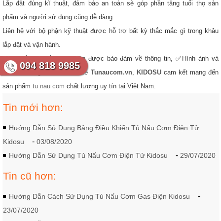
Lắp đặt đúng kĩ thuật, đảm bảo an toàn sẽ góp phần tăng tuổi thọ sản
phẩm và người sử dụng cũng dễ dàng.
Liên hệ với bộ phận kỹ thuật được hỗ trợ bất kỳ thắc mắc gì trong khâu
lắp đặt và vận hành.
Sản phẩm tủ nấu cơm điện được bảo đảm về thông tin, ✅Hình ảnh và
094 818 9985
✅Video đăng tải trên website
Tunaucom.vn
,
KIDOSU
cam kết mang đến
sản phẩm
tu nau com
chất lượng uy tín tại Việt Nam.
Tin mới hơn:
Hướng Dẫn Sử Dụng Bảng Điều Khiển Tủ Nấu Cơm Điện Tử
-
Kidosu
03/08/2020
-
Hướng Dẫn Sử Dụng Tủ Nấu Cơm Điện Tử Kidosu
29/07/2020
Tin cũ hơn:
-
Hướng Dẫn Cách Sử Dụng Tủ Nấu Cơm Gas Điện Kidosu
23/07/2020