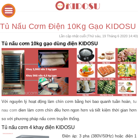
Tủ Nấu Cơm Điện 10Kg Gạo KIDOSU
Lần cập nhật cuối (Thứ sáu, 19 Tháng 6 2020 14:40)
Tủ nấu cơm 10kg gạo dùng điện KIDOSU
Với nguyên lý hoạt động làm chín cơm bằng hơi bao quanh tuần hoàn,
tu
nau com
dien làm cơm chín đều hơn ngon hơn và tiết kiệm thời gian hơn
so với phương pháp nấu cơm truyền thống.
Tủ nấu cơm 4 khay điện KIDOSU
Điện áp: 3 pha (380V/50Hz) hoặc điện 1