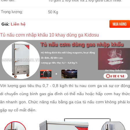
Tủ gồm 2 lớp inox và 1 lớp giữa cách nhiệt
Trọng lượng:
50 Kg
Giá:
Liên hệ
Tủ nấu cơm nhập khẩu 10 khay dùng ga Kidosu
Với lượng gas tiêu thụ 0,7 - 0,8 kg/h thì
tu nau com
ga và sự cơ độn
di chuyển cùng bình gas gia đình có thể nấu hoặc hấp cơm hay thức
ăn nhanh gọn. Chức năng nấu bằng ga của tủ nấu cơm không phải lo
gặp sự cố mất điện.