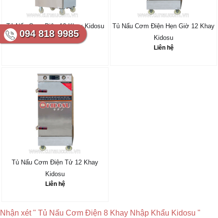
Tủ Nấu Cơm Điện 10 Khay Kidosu
Tủ Nấu Cơm Điện Hẹn Giờ 12 Khay
094 818 9985
Liên hệ
Kidosu
Liên hệ
Tủ Nấu Cơm Điện Tử 12 Khay
Kidosu
Liên hệ
Nhận xét " Tủ Nấu Cơm Điện 8 Khay Nhập Khẩu Kidosu "