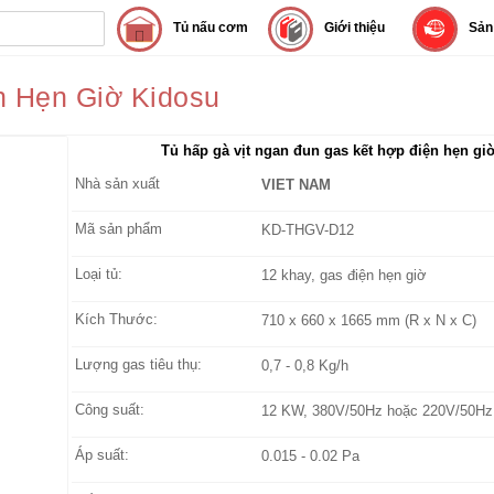
Tủ nấu cơm
Giới thiệu
Sản
n Hẹn Giờ Kidosu
Tủ hấp gà vịt ngan đun gas kết hợp điện hẹn gi
Nhà sản xuất
VIET NAM
Mã sản phẩm
KD-THGV-D12
Loại tủ:
12 khay, gas điện hẹn giờ
Kích Thước:
710 x 660 x 1665 mm (R x N x C)
Lượng gas tiêu thụ:
0,7 - 0,8 Kg/h
Công suất:
12 KW, 380V/50Hz hoặc 220V/50Hz
Áp suất:
0.015 - 0.02 Pa