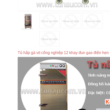
Tủ hấp gà vịt công nghiệp 12 khay đun gas điện hẹn