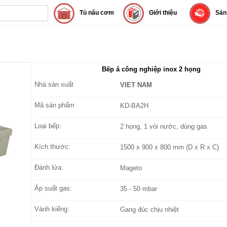
Tủ nấu cơm
Giới thiệu
Sản
Bếp á công nghiệp inox 2 họng
Nhà sản xuất
VIET NAM
Mã sản phẩm
KD-BA2H
Loại bếp:
2 họng, 1 vòi nước, dùng gas
Kích thước:
1500 x 900 x 800 mm (D x R x C)
Đánh lửa:
Mageto
Áp suất gas:
35 - 50 mbar
Vành kiếng:
Gang đúc chịu nhiệt