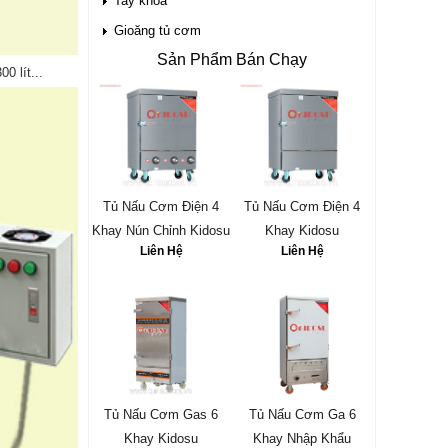
Tay khóa
Gioăng tủ cơm
Sản Phẩm Bán Chạy
0 lít...
Tủ Nấu Cơm Điện 4
Tủ Nấu Cơm Điện 4
Khay Nún Chỉnh Kidosu
Khay Kidosu
Liên Hệ
Liên Hệ
Tủ Nấu Cơm Gas 6
Tủ Nấu Cơm Ga 6
Khay Kidosu
Khay Nhập Khẩu