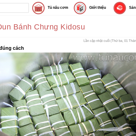
Tủ nấu cơm
Giới thiệu
Sản
Đun Bánh Chưng Kidosu
Lần cập nhật cuối (Thứ ba, 01 Thá
 đúng cách